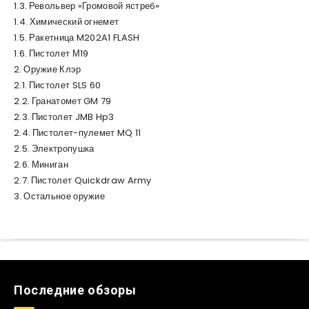
Револьвер «Громовой ястреб»
Химический огнемет
Ракетница M202A1 FLASH
Пистолет М19
Оружие Клэр
Пистолет SLS 60
Гранатомет GM 79
Пистолет JMB Hp3
Пистолет-пулемет MQ 11
Электропушка
Миниган
Пистолет Quickdraw Army
Остальное оружие
Последние обзоры