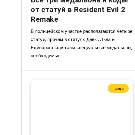
Все три медальона и коды
от статуй в Resident Evil 2
Remake
В полицейском участке располагаются четыре
статуи, причем в статуях Девы, Льва и
Единорога спрятаны специальные медальоны,
необходимые…
Гайды