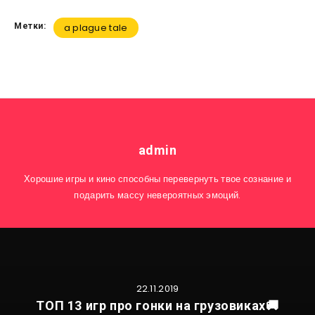
Метки:
a plague tale
admin
Хорошие игры и кино способны перевернуть твое сознание и
подарить массу невероятных эмоций.
22.11.2019
ТОП 13 игр про гонки на грузовиках🚚