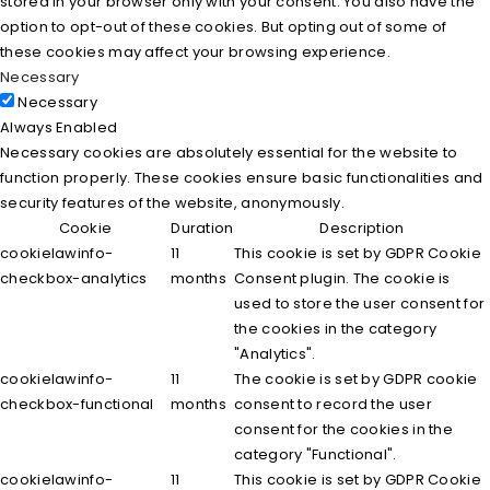
stored in your browser only with your consent. You also have the
option to opt-out of these cookies. But opting out of some of
these cookies may affect your browsing experience.
Necessary
Necessary
Always Enabled
Necessary cookies are absolutely essential for the website to
function properly. These cookies ensure basic functionalities and
security features of the website, anonymously.
Cookie
Duration
Description
cookielawinfo-
11
This cookie is set by GDPR Cookie
checkbox-analytics
months
Consent plugin. The cookie is
used to store the user consent for
the cookies in the category
"Analytics".
cookielawinfo-
11
The cookie is set by GDPR cookie
checkbox-functional
months
consent to record the user
consent for the cookies in the
category "Functional".
cookielawinfo-
11
This cookie is set by GDPR Cookie