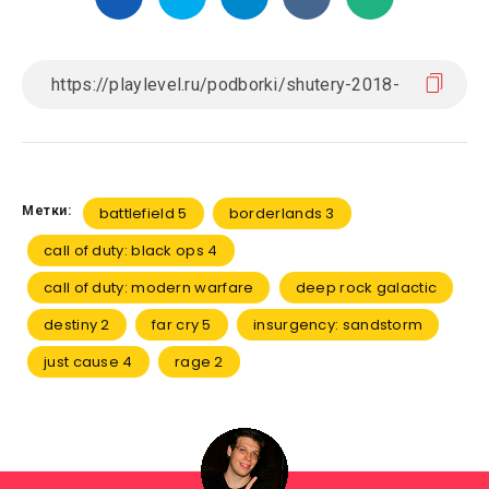
Метки:
battlefield 5
borderlands 3
call of duty: black ops 4
call of duty: modern warfare
deep rock galactic
destiny 2
far cry 5
insurgency: sandstorm
just cause 4
rage 2