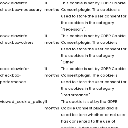
cookielawinfo-
11
This cookie is set by GDPR Cookie
checkbox-necessary
months
Consent plugin. The cookies is
used to store the user consent for
the cookies in the category
"Necessary".
cookielawinfo-
11
This cookie is set by GDPR Cookie
checkbox-others
months
Consent plugin. The cookie is
used to store the user consent for
the cookies in the category
"Other.
cookielawinfo-
11
This cookie is set by GDPR Cookie
checkbox-
months
Consent plugin. The cookie is
performance
used to store the user consent for
the cookies in the category
"Performance".
viewed_cookie_policy
11
The cookie is set by the GDPR
months
Cookie Consent plugin and is
used to store whether or not user
has consented to the use of
cookies. It does not store any