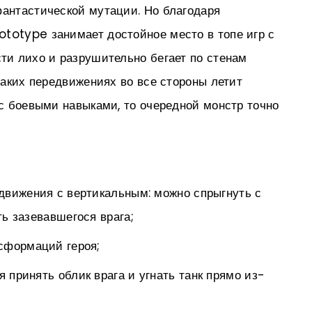
фантастической мутации. Но благодаря
totype занимает достойное место в топе игр с
сти лихо и разрушительно бегает по стенам
 таких передвижениях во все стороны летит
 с боевыми навыками, то очередной монстр точно
едвижения с вертикальным: можно спрыгнуть с
ь зазевавшегося врага;
нсформаций героя;
 принять облик врага и угнать танк прямо из-