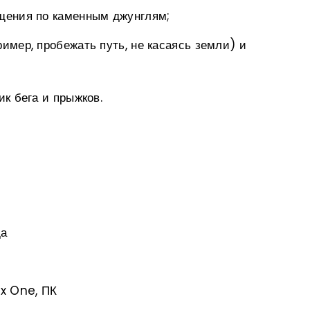
щения по каменным джунглям;
мер, пробежать путь, не касаясь земли) и
к бега и прыжков.
да
x One, ПК