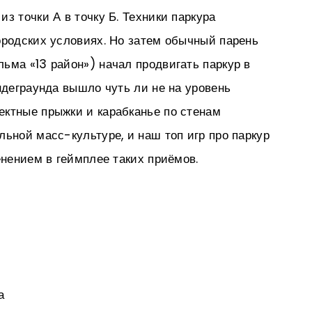
з точки А в точку Б. Техники паркура
ородских условиях. Но затем обычный парень
ьма «13 район») начал продвигать паркур в
ндеграунда вышло чуть ли не на уровень
ектные прыжки и карабканье по стенам
льной масс-культуре, и наш топ игр про паркур
енением в геймплее таких приёмов.
а