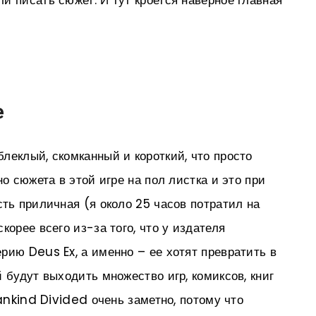
и писать сюжет. И тут кроется наверное главная
е
леклый, скомканный и короткий, что просто
но сюжета в этой игре на пол листка и это при
ть приличная (я около 25 часов потратил на
корее всего из-за того, что у издателя
рию Deus Ex, а именно – ее хотят превратить в
 будут выходить множество игр, комиксов, книг
ankind Divided очень заметно, потому что