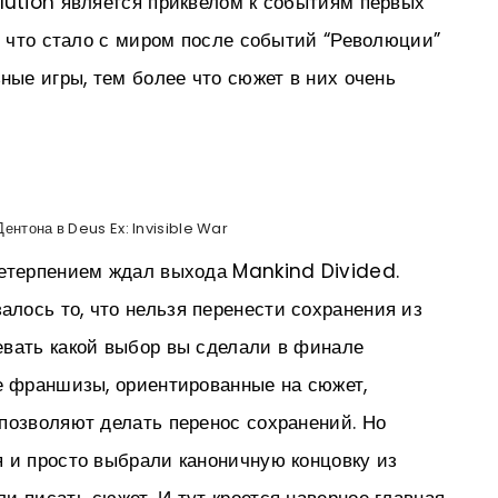
lution является приквелом к событиям первых
но что стало с миром после событий “Революции”
ные игры, тем более что сюжет в них очень
нтона в Deus Ex: Invisible War
нетерпением ждал выхода Mankind Divided.
лось то, что нельзя перенести сохранения из
евать какой выбор вы сделали в финале
е франшизы, ориентированные на сюжет,
позволяют делать перенос сохранений. Но
 и просто выбрали каноничную концовку из