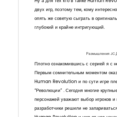
Ну а для тех кто в танке Human Revo
двух игр, поэтому тем, кому интерес
опять же советую сыграть в оригиналь
глубокий и крайне интригующий.
Размышления JC Де
Плотно ознакомившись с серией я с 
Первым сомнительным моментом оказа
Human Revolution и по сути игре пл
“Революции” . Сегодня многие крупны
персонажей уважают выбор игроков и 
разработчики решили не запариваться